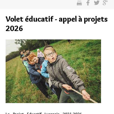
cette
sur
sur
sur
page
facebook
twitter
google
Volet éducatif - appel à projets
plus
2026