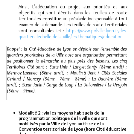
Ainsi, L’adéquation du projet aux priorités et aux
objectifs qui sont décrits dans les feuilles de route
territoriales constitue un préalable indispensable à tout
examen de la demande. Les feuilles de route territoriales
sont consultables ici :
https://www.polville.lyon.fr/des-
quartiers-lechelle-de-la-ville/les-thematiques/education
Rappel : la Cité éducative de Lyon se déploie sur l’ensemble des
quartiers prioritaires de la Ville avec une organisation permettant
de positionner la démarche au plus près des besoins. Les cinq
Territoires Cité sont : Etats-Unis / Langlet-Santy (8ème arrdt) ;
Mermoz-Laennec (8ème arrdt) ; Moulin-à-Vent / Cités Sociales
Gerland / Moncey (3ème –7ème –8ème) ; La Duchère (9ème
arrdt) ; Sœur Janin / Gorge de Loup / La Vallonnière / Le Vergoin
(5ème – 9ème).
Modalité 2 : via les moyens habituels de la
programmation politique de la ville qui sont
mobilisés par la Ville de Lyon au titre de la
Convention territoriale de Lyon (hors Cité éducative