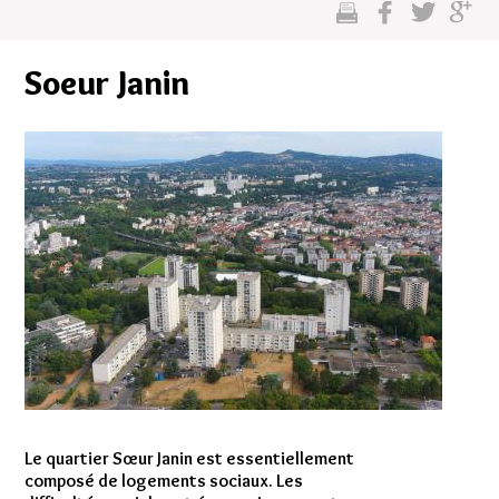
cette
sur
sur
sur
page
facebook
twitter
google
Soeur Janin
plus
Le quartier Sœur Janin est essentiellement
composé de logements sociaux. Les