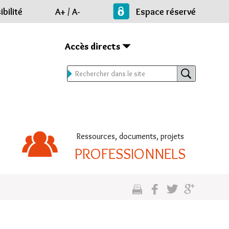
bilité
A+
/
A-
Espace réservé
Accès directs
Ressources, documents, projets
PROFESSIONNELS
cette
sur
sur
sur