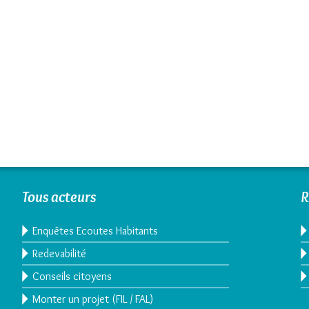
Tous acteurs
R
Enquêtes Ecoutes Habitants
Redevabilité
Conseils citoyens
Monter un projet (FIL / FAL)