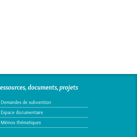
essources, documents, projets
Demandes de subvention
Espace documentaire
Mémos thématiques