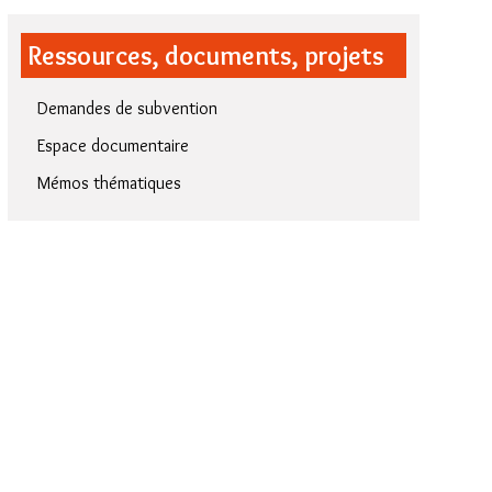
page
facebook
twitter
google
Ressources, documents, projets
plus
Demandes de subvention
Espace documentaire
Mémos thématiques