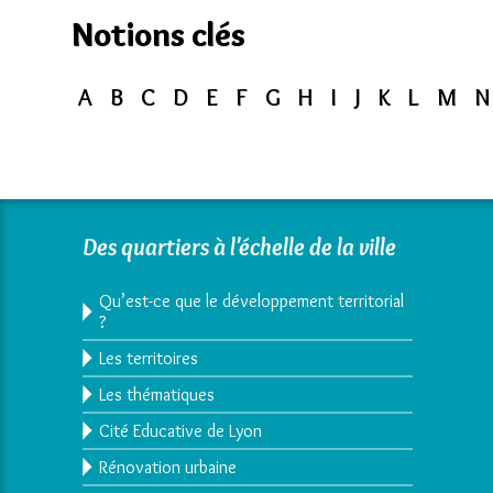
Notions clés
A
B
C
D
E
F
G
H
I
J
K
L
M
N
Des quartiers à l'échelle de la ville
Qu’est-ce que le développement territorial
?
Les territoires
Les thématiques
Cité Educative de Lyon
Rénovation urbaine