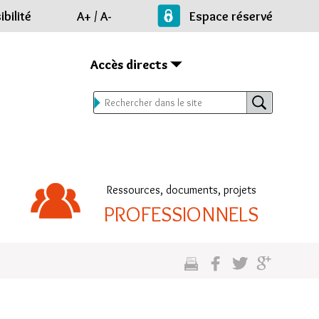
bilité
A+
/
A-
Espace réservé
Accès directs
Ressources, documents, projets
PROFESSIONNELS
cette
sur
sur
sur