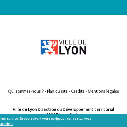
Qui sommes-nous ?
-
Plan du site
-
Crédits
-
Mentions légales
Ville de Lyon Direction du Développement territorial
69205 Lyon Cedex
illeur service. En poursuivant votre navigation sur ce site, vous
Tél : 04 26 99 65 51
cookies