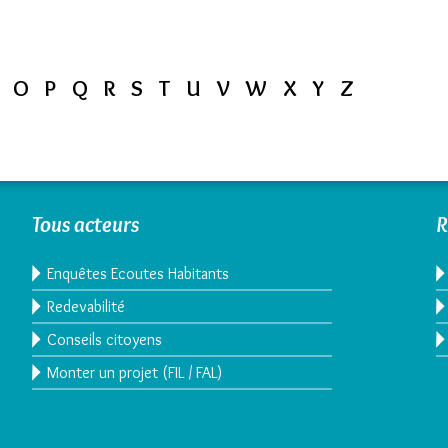
O
P
Q
R
S
T
U
V
W
X
Y
Z
Tous acteurs
R
Enquêtes Ecoutes Habitants
Redevabilité
Conseils citoyens
Monter un projet (FIL / FAL)