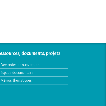
page
facebook
twitter
google
plus
essources, documents, projets
Demandes de subvention
Espace documentaire
Mémos thématiques