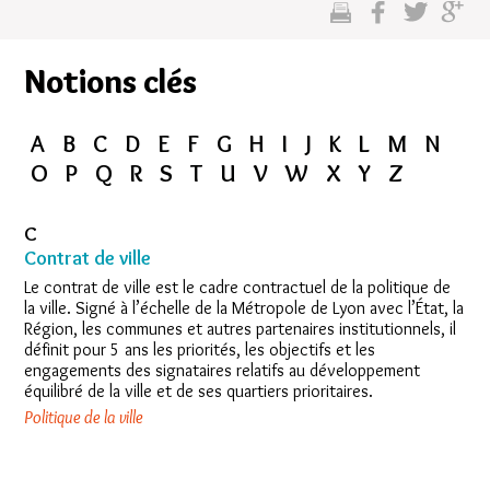
cette
sur
sur
sur
page
facebook
twitter
google
Notions clés
plus
A
B
C
D
E
F
G
H
I
J
K
L
M
N
O
P
Q
R
S
T
U
V
W
X
Y
Z
C
Contrat de ville
Le contrat de ville est le cadre contractuel de la politique de
la ville. Signé à l’échelle de la Métropole de Lyon avec l’État, la
Région, les communes et autres partenaires institutionnels, il
définit pour 5 ans les priorités, les objectifs et les
engagements des signataires relatifs au développement
équilibré de la ville et de ses quartiers prioritaires.
Politique de la ville