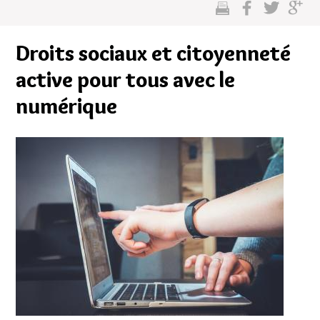
cette
sur
sur
sur
page
facebook
twitter
google
Droits sociaux et citoyenneté
plus
active pour tous avec le
numérique