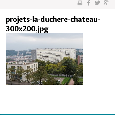
cette
sur
sur
sur
page
facebook
twitter
google
projets-la-duchere-chateau-
plus
300x200.jpg