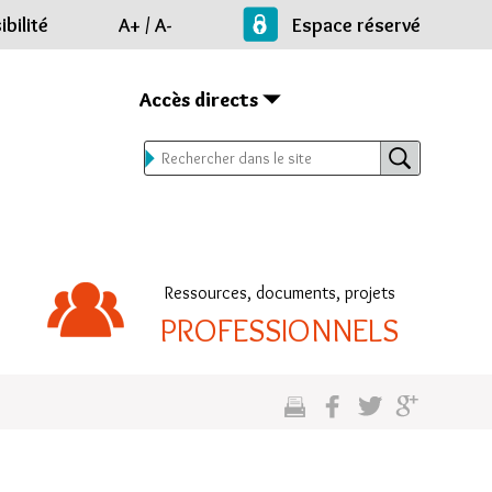
bilité
A+
/
A-
Espace réservé
Accès directs
Ressources, documents, projets
PROFESSIONNELS
cette
sur
sur
sur