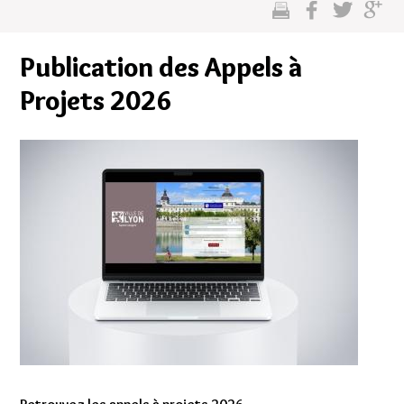
cette
sur
sur
sur
page
facebook
twitter
google
Publication des Appels à
plus
Projets 2026