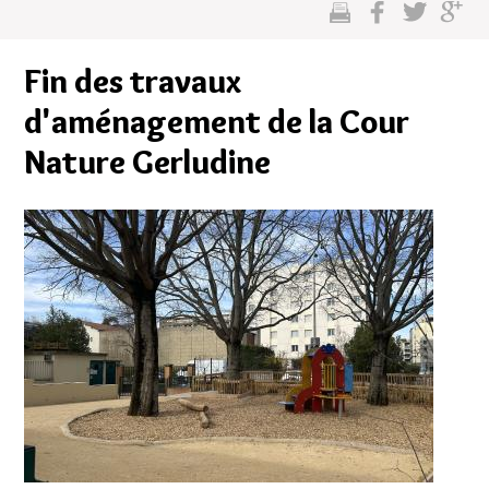
cette
sur
sur
sur
page
facebook
twitter
google
Fin des travaux
plus
d'aménagement de la Cour
Nature Gerludine