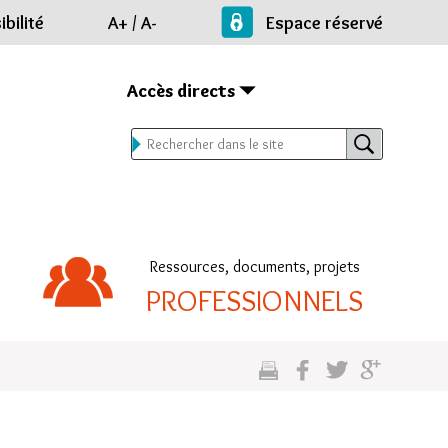
bilité
A+
/
A-
Espace réservé
Accès directs
Ressources, documents, projets
PROFESSIONNELS
cette
sur
sur
sur