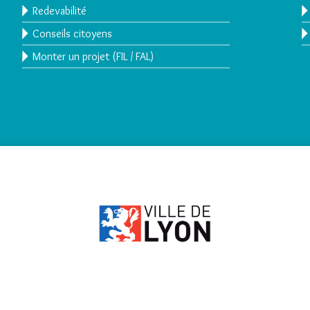
Redevabilité
Conseils citoyens
Monter un projet (FIL / FAL)